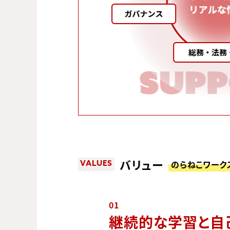
バリュー
のらねこワーク
VALUES
01
継続的な学習と自