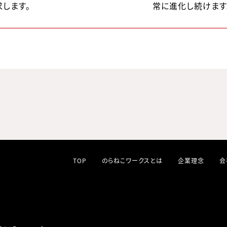
します。
常に進化し続けます
TOP
のらねこワークスとは
企業理念
会