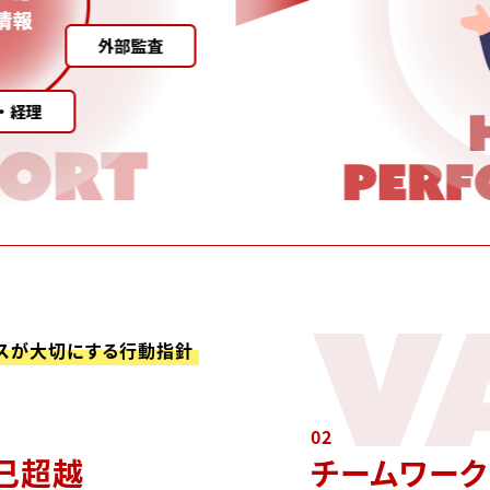
V
スが大切にする行動指針
02
己超越
チームワー