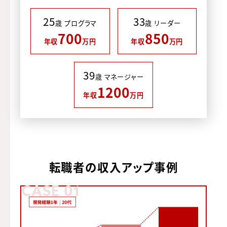
25
33
歳 プログラマ
歳 リーダー
700
850
年収
万円
年収
万円
39
歳 マネージャー
1200
年収
万円
転職者の収入アップ事例
CASE 01